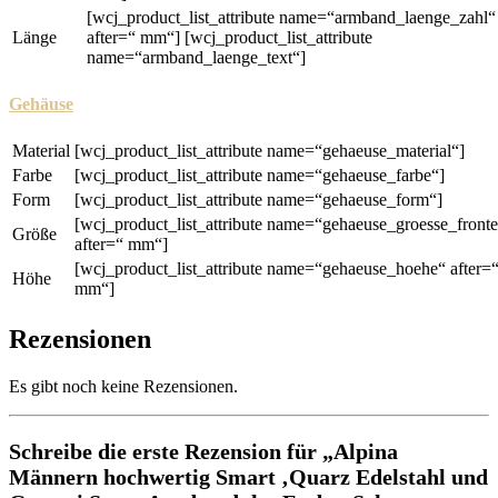
[wcj_product_list_attribute name=“armband_laenge_zahl“
Länge
after=“ mm“] [wcj_product_list_attribute
name=“armband_laenge_text“]
Gehäuse
Material
[wcj_product_list_attribute name=“gehaeuse_material“]
Farbe
[wcj_product_list_attribute name=“gehaeuse_farbe“]
Form
[wcj_product_list_attribute name=“gehaeuse_form“]
[wcj_product_list_attribute name=“gehaeuse_groesse_front
Größe
after=“ mm“]
[wcj_product_list_attribute name=“gehaeuse_hoehe“ after=
Höhe
mm“]
Rezensionen
Es gibt noch keine Rezensionen.
Schreibe die erste Rezension für „Alpina
Männern hochwertig Smart ‚Quarz Edelstahl und