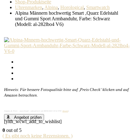
Shop-Produktseite
Uhrenmarken
,
Alpina
,
Horological
,
Smartwatch
Alpina Männern hochwertig Smart ‚Quarz Edelstahl
und Gummi Sport Armbanduhr, Farbe: Schwarz
(Modell: al-282lbo4 V6)
Hinweis: Für bessere Fotoqualität bitte auf ‚Preis Check‘ klicken und auf
Amazon betrachten.
Amazon.de Preis: - ausverkauft - (aktualisiert am 08/04/2023 19:52 PST-
Details
)
Angebot prüfen
[yith_wcwl_add_to_wishlist]
0
out of 5
( Es gibt noch keine Rezensionen. )