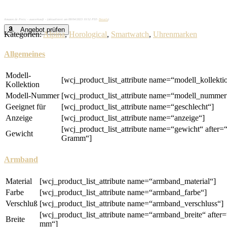
Amazon.de Preis: - ausverkauft - (aktualisiert am 08/04/2023 19:52 PST-
Details
)
Angebot prüfen
Kategorien:
Alpina
,
Horological
,
Smartwatch
,
Uhrenmarken
Allgemeines
Modell-
[wcj_product_list_attribute name=“modell_kollekti
Kollektion
Modell-Nummer
[wcj_product_list_attribute name=“modell_nummer
Geeignet für
[wcj_product_list_attribute name=“geschlecht“]
Anzeige
[wcj_product_list_attribute name=“anzeige“]
[wcj_product_list_attribute name=“gewicht“ after=
Gewicht
Gramm“]
Armband
Material
[wcj_product_list_attribute name=“armband_material“]
Farbe
[wcj_product_list_attribute name=“armband_farbe“]
Verschluß
[wcj_product_list_attribute name=“armband_verschluss“]
[wcj_product_list_attribute name=“armband_breite“ after=
Breite
mm“]