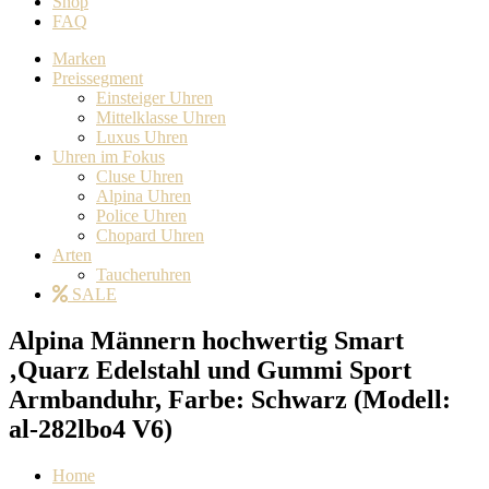
Shop
FAQ
Marken
Preissegment
Einsteiger Uhren
Mittelklasse Uhren
Luxus Uhren
Uhren im Fokus
Cluse Uhren
Alpina Uhren
Police Uhren
Chopard Uhren
Arten
Taucheruhren
SALE
Alpina Männern hochwertig Smart
‚Quarz Edelstahl und Gummi Sport
Armbanduhr, Farbe: Schwarz (Modell:
al-282lbo4 V6)
Home